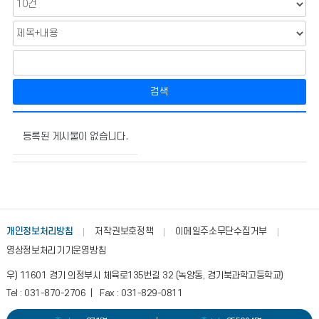
검색
감
사
등록된 게시물이 없습니다.
결
과
의
게
시
물
개인정보처리방침
저작권보호정책
이메일주소무단수집거부
번
영상정보처리기기운영방침
호,
제
우) 11601 경기 의정부시 체육로135번길 32 (녹양동, 경기북과학고등학교)
목,
Tel : 031-870-2706 | Fax : 031-829-0811
작
성