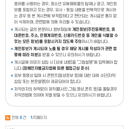
용어를 사용하는 경우, 청소년 유해매체물의 탑재나 광고, 개인정
보를 포함하고 있는 경우, 유사‧동일 내용을 반복적으로 게시하
는 경우 등 본 게시판에 부적합하다고 판단되는 게시글은 통지 없
이 삭제하며, 관련법에 의해 처리될 수 있습니다.
게시되는 글의 본문이나 첨부파일에
개인정보(주민등록번호, 휴
대폰번호, 주소, 은행계좌번호, 신용카드번호 등 개인을 식별할 수
있는 모든 정보)를 포함시키지 않도록 주의
하시기 바랍니다.
개인정보가 게시되어 노출 될 경우 해당 게시물 작성자가 관련 법
령에 따라 처분
을 받을 수 있으니 유의하시기 바랍니다.
게시글에 이미지 삽입 시 [상세 내용]을 “그림설명”에 입력해야 합
니다.
(장애인차별금지법에 따른 웹접근성 준수)
외부 동영상 탑재 시 콘텐츠(음성정보 등)에 대한 대체 수단(자막
삽입 또는 본문설명)이 제공되어야 합니다.
저작권자의 허락없이 제작물(사진,그림,영상,폰트 등)을 올릴경우
저작권법에 의하여 처벌 받을 수 있으니 유의하시기 바랍니다.
전체
0
건
1
/0페이지