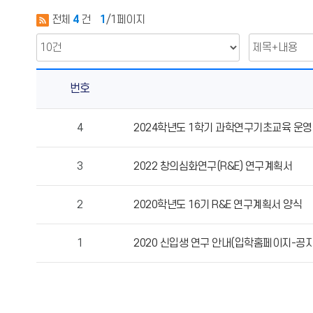
전체
4
건
1
/1페이지
번호
R
4
2024학년도 1학기 과학연구기초교육 운영
&
E
3
2022 창의심화연구(R&E) 연구계획서
의
게
시
2
2020학년도 16기 R&E 연구계획서 양식
물
번
1
2020 신입생 연구 안내(입학홈페이지-공
호,
제
목,
작