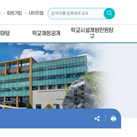
인
회원가입
사이트맵
학교시설개방민원창
린마당
학교재정공개
구