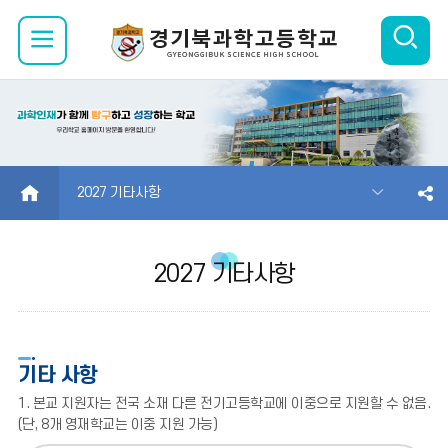
검
모
색
바
열
일
기
메
HOME
2027 기타사항
뉴
2027 기타사항
열
기
기타 사항
1. 본교 지원자는 전국 소재 다른 전기고등학교에 이중으로 지원할 수 없음.
(단, 8개 영재학교는 이중 지원 가능)