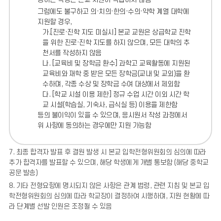
그럼에도 불구하고 의·치의·한의·수의·약학 계열 대학에
지원할 경우,
가.[진로·진학 지도 미실시] 본교 교원은 상급학교 진학
을 위한 진로·진학 지도를 하지 않으며, 모든 대학의 추
천서를 작성하지 않음
나. [교육비 및 장학금 환수] 과학고 교육활동에 지원된
교육비와 재학 중 받은 모든 장학금(교내 및 교외)을 환
수하며, 각종 수상 및 장학금 수여 대상에서 제외함
다. [학교 시설 이용 제한] 정규 수업 시간 이외 시간 학
교 시설(학습실, 기숙사, 급식실 등) 이용을 제한함
등의 불이익이 있을 수 있으며, 응시원서 작성 과정에서
위 사항에 동의하는 경우에만 지원 가능함
7. 최종 합격자 발표 후 결원 발생 시 본교 입학전형위원회의 심의에 따라
추가 합격자를 발표할 수 있으며, 해당 학생에게 개별 통보함 (해당 중학교
공문 발송)
8. 기타 전형요항에 명시되지 않은 사항은 관계 법령, 관련 지침 및 본교 입
학전형위원회의 심의에 따라 학교장이 결정하여 시행하며, 지원 현황에 따
라 단계별 선발 인원은 조정될 수 있음