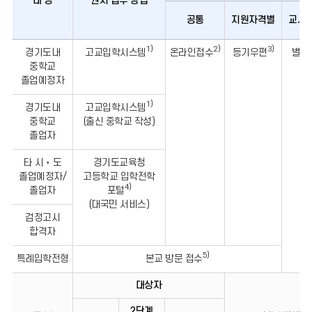
대 상
원서 접수 방법
공통
지원자격별
교사
대
1)
2)
3)
경기도내
고교입학시스템
온라인접수
등기우편
별도
상,
중학교
원서
졸업예정자
접수
1)
방법,
경기도내
고교입학시스템
제출서류,
중학교
(출신 중학교 작성)
공통,
졸업자
지원자격별,
타 시‧도
경기도교육청
교사의견서의
졸업예정자/
고등학교 입학전학
정보를
4)
졸업자
포털
포함한
(대국민 서비스)
표입니다.
검정고시
합격자
5)
특례입학전형
본교 방문 접수
대상자
2단계