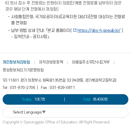
6) 원서 접수 후 전형료는 반환하지 않음(단계별 전형료를 납부하지 않은
경우 해당 단계 전형에서 제외함)
사회통합전형, 국가유공자자녀[교육지원 대상자]전형 대상자는 전형료
를 면제함
납부 방법 상세 안내: 「본교 홈페이지(
https://gbs-h.goeujb.kr/
)
– 입학안내 – 공지사항」
개인정보처리방침
저작권보호정책
이메일주소무단수집거부
영상정보처리기기운영방침
우) 11601 경기 의정부시 체육로135번길 32 (녹양동, 경기북과학고등학교)
Tel : 031-870-2706 | Fax : 031-829-0811
Today
1057명
Total
854060명
Select Language
▼
Copyright © Gyeonggido Office of Education, All Right Reserved.