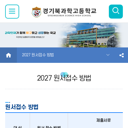
검
모
색
바
열
일
기
메
HOME
2027 원서접수 방법
뉴
2027 원서접수 방법
열
기
원서접수 방법
제출서류