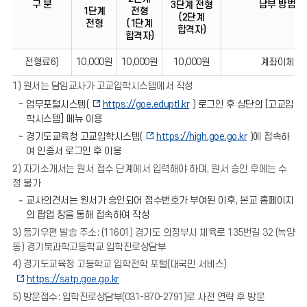
구 분
납부 방법
3단계 전형
1단계
전형
(2단계
전형
(1단계
합격자)
합격자)
전형료6)
10,000원
10,000원
10,000원
계좌이체
1) 원서는 담임교사가 고교입학시스템에서 작성
업무포털시스템(
https://goe.eduptl.kr
) 로그인 후 상단의 [고교입
학시스템] 메뉴 이용
경기도교육청 고교입학시스템(
https://high.goe.go.kr
)에 접속하
여 인증서 로그인 후 이용
2) 자기소개서는 원서 접수 단계에서 입력해야 하며, 원서 승인 후에는 수
정 불가
교사의견서는 원서가 승인되어 접수번호가 부여된 이후, 본교 홈페이지
의 팝업 창을 통해 접속하여 작성
3) 등기우편 발송 주소: (11601) 경기도 의정부시 체육로 135번길 32 (녹양
동) 경기북과학고등학교 입학진로상담부
4) 경기도교육청 고등학교 입학전학 포털(대국민 서비스)
https://satp.goe.go.kr
5) 방문접수: 입학진로상담부(031-870-2791)로 사전 연락 후 방문