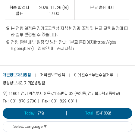
최종 합격자
2026. 11. 26.(목)
본교 홈페이지
발표
17:00
본 전형 일정은 경기도교육청 지침 변경과 조정 및 본교 교육 일정에 따
라 일부 변경될 수 있습니다.
전형 관련 세부 일정 및 방법 안내: 「본교 홈페이지(https://gbs-
h.goeujb.kr/) – 입학안내 – 공지사항」
개인정보처리방침
저작권보호정책
이메일주소무단수집거부
영상정보처리기기운영방침
우) 11601 경기 의정부시 체육로135번길 32 (녹양동, 경기북과학고등학교)
Tel : 031-870-2706 | Fax : 031-829-0811
Today
27명
Total
854180명
Select Language
▼