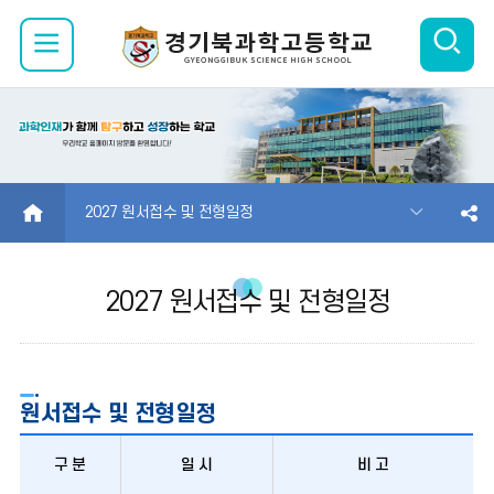
검
모
색
바
열
일
기
메
HOME
2027 원서접수 및 전형일정
뉴
2027 원서접수 및 전형일정
열
기
원서접수 및 전형일정
구 분
일 시
비 고